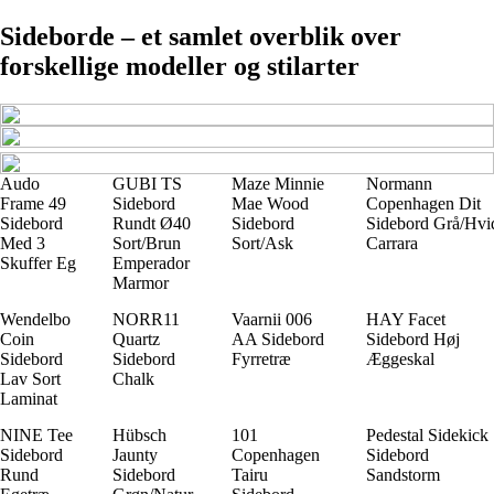
Sideborde – et samlet overblik over
forskellige modeller og stilarter
Audo
GUBI TS
Maze Minnie
Normann
Frame 49
Sidebord
Mae Wood
Copenhagen Dit
Sidebord
Rundt Ø40
Sidebord
Sidebord Grå/Hvi
Med 3
Sort/Brun
Sort/Ask
Carrara
Skuffer Eg
Emperador
Marmor
Wendelbo
NORR11
Vaarnii 006
HAY Facet
Coin
Quartz
AA Sidebord
Sidebord Høj
Sidebord
Sidebord
Fyrretræ
Æggeskal
Lav Sort
Chalk
Laminat
NINE Tee
Hübsch
101
Pedestal Sidekick
Sidebord
Jaunty
Copenhagen
Sidebord
Rund
Sidebord
Tairu
Sandstorm