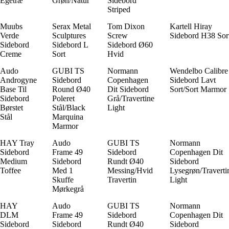
Egetræ
Grøn/Natur
Sidebord
Striped
Muubs
Serax Metal
Tom Dixon
Kartell Hiray
Verde
Sculptures
Screw
Sidebord H38 Sor
Sidebord
Sidebord L
Sidebord Ø60
Creme
Sort
Hvid
Audo
GUBI TS
Normann
Wendelbo Calibre
Androgyne
Sidebord
Copenhagen
Sidebord Lavt
Base Til
Round Ø40
Dit Sidebord
Sort/Sort Marmor
Sidebord
Poleret
Grå/Travertine
Børstet
Stål/Black
Light
Stål
Marquina
Marmor
HAY Tray
Audo
GUBI TS
Normann
Sidebord
Frame 49
Sidebord
Copenhagen Dit
Medium
Sidebord
Rundt Ø40
Sidebord
Toffee
Med 1
Messing/Hvid
Lysegrøn/Traverti
Skuffe
Travertin
Light
Mørkegrå
HAY
Audo
GUBI TS
Normann
DLM
Frame 49
Sidebord
Copenhagen Dit
Sidebord
Sidebord
Rundt Ø40
Sidebord