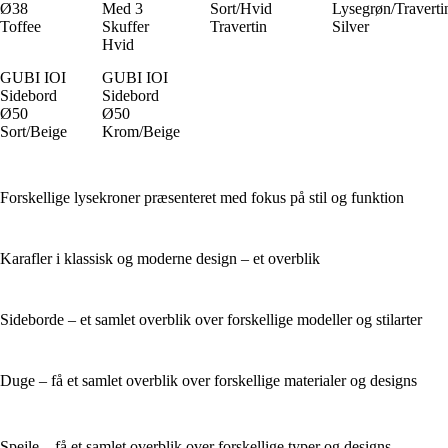
Ø38
Med 3
Sort/Hvid
Lysegrøn/Traverti
Toffee
Skuffer
Travertin
Silver
Hvid
GUBI IOI
GUBI IOI
Sidebord
Sidebord
Ø50
Ø50
Sort/Beige
Krom/Beige
Forskellige lysekroner præsenteret med fokus på stil og funktion
Karafler i klassisk og moderne design – et overblik
Sideborde – et samlet overblik over forskellige modeller og stilarter
Duge – få et samlet overblik over forskellige materialer og designs
Spejle – få et samlet overblik over forskellige typer og designs