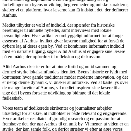
fortællinger om byens udvikling, begivenheder og unikke karakterer,
skaber vi en platform, hvor læserne kan få indsigt i det, der definerer
Aarhus.
Mediet tilbyder et væld af indhold, der spænder fra historiske
beretninger til aktuelle nyheder, samt interviews med lokale
personligheder. Hver artikel er omhyggeligt udformet for at fange
essensen af Aarhus, hvilket giver læserne mulighed for at forstå de
dybere lag af deres egen by. Ved at kombinere informativt indhold
med en narrativ tilgang, søger Altid Aarhus at engagere sine læsere
på en måde, der opfordrer til refleksion og diskussion.
Altid Aarhus eksisterer for at binde fortid og nutid sammen og
dermed styrke lokalsamfundets identitet. Byens historie er fyldt med
kontraster, hvor gamle traditioner møder moderne innovation, og det
er netop denne dynamik, vi ønsker at udforske. Ved at kaste lys over
de mange facetter af Aarhus, vil mediet inspirere sine læsere til at
tage del i byens fortsatte udvikling og bidrage til det lokale
fællesskab.
Vores team af dedikerede skribenter og journalister arbejder
utrætteligt for at sikre, at indholdet er både relevant og engagerende.
Hver artikel er resultatet af grundig research og en passion for at
fremhæve det, der gør Aarhus til en unik by. Vi mener, at viden er en
styrke, der kan samle folk, og derfor stræber vi efter at gøre vores