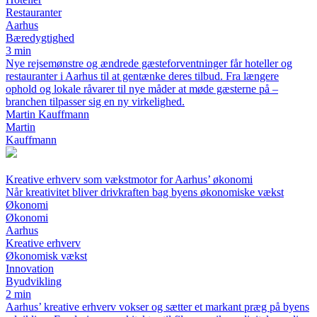
Restauranter
Aarhus
Bæredygtighed
3 min
Nye rejsemønstre og ændrede gæsteforventninger får hoteller og
restauranter i Aarhus til at gentænke deres tilbud. Fra længere
ophold og lokale råvarer til nye måder at møde gæsterne på –
branchen tilpasser sig en ny virkelighed.
Martin Kauffmann
Martin
Kauffmann
Kreative erhverv som vækstmotor for Aarhus’ økonomi
Når kreativitet bliver drivkraften bag byens økonomiske vækst
Økonomi
Økonomi
Aarhus
Kreative erhverv
Økonomisk vækst
Innovation
Byudvikling
2 min
Aarhus’ kreative erhverv vokser og sætter et markant præg på byens