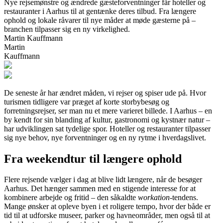
Nye rejsemønstre og ændrede gæsteforventninger får hoteller og
restauranter i Aarhus til at gentænke deres tilbud. Fra længere
ophold og lokale råvarer til nye måder at møde gæsterne på –
branchen tilpasser sig en ny virkelighed.
Martin Kauffmann
Martin
Kauffmann
De seneste år har ændret måden, vi rejser og spiser ude på. Hvor
turismen tidligere var præget af korte storbybesøg og
forretningsrejser, ser man nu et mere varieret billede. I Aarhus – en
by kendt for sin blanding af kultur, gastronomi og kystnær natur –
har udviklingen sat tydelige spor. Hoteller og restauranter tilpasser
sig nye behov, nye forventninger og en ny rytme i hverdagslivet.
Fra weekendtur til længere ophold
Flere rejsende vælger i dag at blive lidt længere, når de besøger
Aarhus. Det hænger sammen med en stigende interesse for at
kombinere arbejde og fritid – den såkaldte
workation
-tendens.
Mange ønsker at opleve byen i et roligere tempo, hvor der både er
tid til at udforske museer, parker og havneområder, men også til at