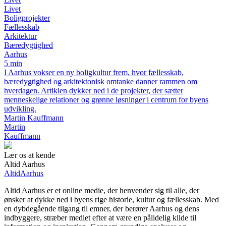
Livet
Boligprojekter
Fællesskab
Arkitektur
Bæredygtighed
Aarhus
5 min
I Aarhus vokser en ny boligkultur frem, hvor fællesskab,
bæredygtighed og arkitektonisk omtanke danner rammen om
hverdagen. Artiklen dykker ned i de projekter, der sætter
menneskelige relationer og grønne løsninger i centrum for byens
udvikling.
Martin Kauffmann
Martin
Kauffmann
Lær os at kende
Altid Aarhus
Altid
Aarhus
Altid Aarhus er et online medie, der henvender sig til alle, der
ønsker at dykke ned i byens rige historie, kultur og fællesskab. Med
en dybdegående tilgang til emner, der berører Aarhus og dens
indbyggere, stræber mediet efter at være en pålidelig kilde til