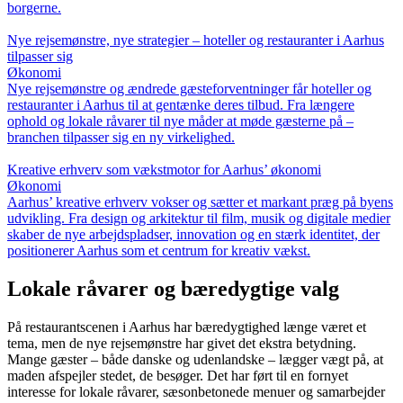
borgerne.
Nye rejsemønstre, nye strategier – hoteller og restauranter i Aarhus
tilpasser sig
Økonomi
Nye rejsemønstre og ændrede gæsteforventninger får hoteller og
restauranter i Aarhus til at gentænke deres tilbud. Fra længere
ophold og lokale råvarer til nye måder at møde gæsterne på –
branchen tilpasser sig en ny virkelighed.
Kreative erhverv som vækstmotor for Aarhus’ økonomi
Økonomi
Aarhus’ kreative erhverv vokser og sætter et markant præg på byens
udvikling. Fra design og arkitektur til film, musik og digitale medier
skaber de nye arbejdspladser, innovation og en stærk identitet, der
positionerer Aarhus som et centrum for kreativ vækst.
Lokale råvarer og bæredygtige valg
På restaurantscenen i Aarhus har bæredygtighed længe været et
tema, men de nye rejsemønstre har givet det ekstra betydning.
Mange gæster – både danske og udenlandske – lægger vægt på, at
maden afspejler stedet, de besøger. Det har ført til en fornyet
interesse for lokale råvarer, sæsonbetonede menuer og samarbejder