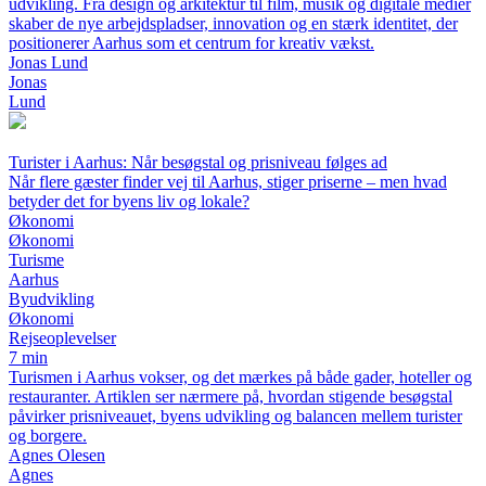
udvikling. Fra design og arkitektur til film, musik og digitale medier
skaber de nye arbejdspladser, innovation og en stærk identitet, der
positionerer Aarhus som et centrum for kreativ vækst.
Jonas Lund
Jonas
Lund
Turister i Aarhus: Når besøgstal og prisniveau følges ad
Når flere gæster finder vej til Aarhus, stiger priserne – men hvad
betyder det for byens liv og lokale?
Økonomi
Økonomi
Turisme
Aarhus
Byudvikling
Økonomi
Rejseoplevelser
7 min
Turismen i Aarhus vokser, og det mærkes på både gader, hoteller og
restauranter. Artiklen ser nærmere på, hvordan stigende besøgstal
påvirker prisniveauet, byens udvikling og balancen mellem turister
og borgere.
Agnes Olesen
Agnes