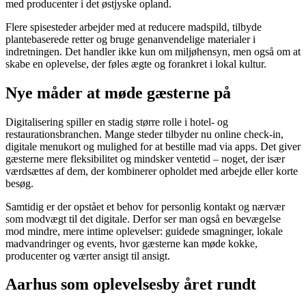
med producenter i det østjyske opland.
Flere spisesteder arbejder med at reducere madspild, tilbyde
plantebaserede retter og bruge genanvendelige materialer i
indretningen. Det handler ikke kun om miljøhensyn, men også om at
skabe en oplevelse, der føles ægte og forankret i lokal kultur.
Nye måder at møde gæsterne på
Digitalisering spiller en stadig større rolle i hotel- og
restaurationsbranchen. Mange steder tilbyder nu online check-in,
digitale menukort og mulighed for at bestille mad via apps. Det giver
gæsterne mere fleksibilitet og mindsker ventetid – noget, der især
værdsættes af dem, der kombinerer opholdet med arbejde eller korte
besøg.
Samtidig er der opstået et behov for personlig kontakt og nærvær
som modvægt til det digitale. Derfor ser man også en bevægelse
mod mindre, mere intime oplevelser: guidede smagninger, lokale
madvandringer og events, hvor gæsterne kan møde kokke,
producenter og værter ansigt til ansigt.
Aarhus som oplevelsesby året rundt