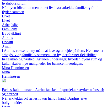
livslaboratorium
Når byen bliver rammen om et liv, hvor arbejde, familie og fritid
flyder sammen
Livet
Livet
Arbejdsliv
Familieliv
Byudvikling
Aarhus
Livsstil
3 min
I Aarhus vokser en ny måde at leve og arbejde på frem. Her smelter
arbejdsliv og familieliv sammen i en by, der forener fleksibilitet,
fællesskab og nærhed. Artiklen undersøger, hvordan byens rum og
kultur skaber nye muligheder for balance i hverdagen.
Mina Henningsen
Mina
Henningsen
Fællesskab i mursten: Aarhusianske boligprojekter styrker naboskab
og nærhed
Når arkitektur og fællesliv går hånd i hånd i Aarhus’ nye
boligområder
Livet