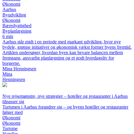
Økonomi
Aarhus
Byudvikling
Økonomi
Bæredygtighed
Byplanlægning
6 min
Aarhus står midt i en periode med markant udvikling, hvor nye
bydele, grønne initiativer og økonomisk vækst former byens fremtid.
Artiklen undersøger, hvordan byen kan bevare balancen mellem
fremgang, ansvarlig planlægning og et godt hverdagsliv for
borgerne.
Mina Henningsen
Mina
Henningsen
Nye rejsemønstre, nye strategier – hoteller og restauranter i Aarhus
tilpasser sig
Turismen i Aarhus forandrer sig – og byens hoteller og restauranter
følger med
Økonomi
Økonomi
Turisme
Hoteller