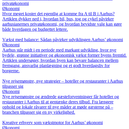
privatøkonomi
Økonomi
Hvor meget koster det egentlig at komme fra A til B i Aarhus?
Artiklen dykker ned i, hvordan bil, bus, tog og cykel påvirker
aarhusianernes privatøkonomi, og hvordan bevidste valg kan gøre
både hverdagen og budgettet lettere.
Vækst med balance: Sådan påvirker udviklingen Aarhus’ økonomi
Økonomi
Aarhus står midt i en periode med markant udvikling, hvor nye
bydele, grønne initiativer og økonomisk vækst former byens fremtid.
Artiklen undersøger, hvordan byen kan bevare balancen mellem
fremgang, ansvarlig planlægning og et godt hverdagsliv for
borgerne.
Nye rejsemønstre, nye strategier – hoteller og restauranter i Aarhus
tilpasser sig
Økonomi
Nye rejsemønstre og ændrede gæsteforventninger får hoteller og
restauranter i Aarhus til at gentænke deres tilbud. Fra længere
ophold og lokale råvarer til nye måder at møde gæsterne på –
branchen tilpasser sig en ny virkelighed.
Kreative erhverv som vækstmotor for Aarhus’ økonomi
Økonomi