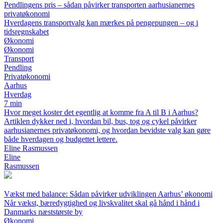
Pendlingens pris – sådan påvirker transporten aarhusianernes
privatøkonomi
Hverdagens transportvalg kan mærkes på pengepungen – og i
tidsregnskabet
Økonomi
Økonomi
Transport
Pendling
Privatøkonomi
Aarhus
Hverdag
7 min
Hvor meget koster det egentlig at komme fra A til B i Aarhus?
Artiklen dykker ned i, hvordan bil, bus, tog og cykel påvirker
aarhusianernes privatøkonomi, og hvordan bevidste valg kan gøre
både hverdagen og budgettet lettere.
Eline Rasmussen
Eline
Rasmussen
Vækst med balance: Sådan påvirker udviklingen Aarhus’ økonomi
Når vækst, bæredygtighed og livskvalitet skal gå hånd i hånd i
Danmarks næststørste by
Økonomi