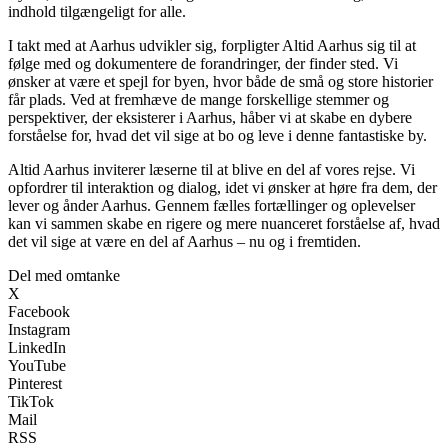
indhold tilgængeligt for alle.
I takt med at Aarhus udvikler sig, forpligter Altid Aarhus sig til at
følge med og dokumentere de forandringer, der finder sted. Vi
ønsker at være et spejl for byen, hvor både de små og store historier
får plads. Ved at fremhæve de mange forskellige stemmer og
perspektiver, der eksisterer i Aarhus, håber vi at skabe en dybere
forståelse for, hvad det vil sige at bo og leve i denne fantastiske by.
Altid Aarhus inviterer læserne til at blive en del af vores rejse. Vi
opfordrer til interaktion og dialog, idet vi ønsker at høre fra dem, der
lever og ånder Aarhus. Gennem fælles fortællinger og oplevelser
kan vi sammen skabe en rigere og mere nuanceret forståelse af, hvad
det vil sige at være en del af Aarhus – nu og i fremtiden.
Del med omtanke
X
Facebook
Instagram
LinkedIn
YouTube
Pinterest
TikTok
Mail
RSS