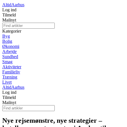
Altid
Aarhus
Log ind
Tilmeld
Mailnyt
Kategorier
Byg
Bolig
Økonomi
Arbejde
Sundhed
Smag
Aktiviteter
Familieliv
Træning
Livet
Altid
Aarhus
Log ind
Tilmeld
Mailnyt
Nye rejsemønstre, nye strategier –