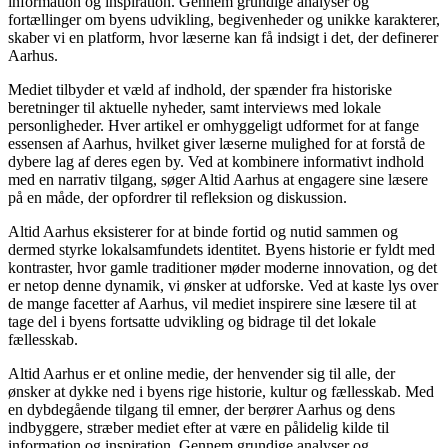
information og inspiration. Gennem grundige analyser og
fortællinger om byens udvikling, begivenheder og unikke karakterer,
skaber vi en platform, hvor læserne kan få indsigt i det, der definerer
Aarhus.
Mediet tilbyder et væld af indhold, der spænder fra historiske
beretninger til aktuelle nyheder, samt interviews med lokale
personligheder. Hver artikel er omhyggeligt udformet for at fange
essensen af Aarhus, hvilket giver læserne mulighed for at forstå de
dybere lag af deres egen by. Ved at kombinere informativt indhold
med en narrativ tilgang, søger Altid Aarhus at engagere sine læsere
på en måde, der opfordrer til refleksion og diskussion.
Altid Aarhus eksisterer for at binde fortid og nutid sammen og
dermed styrke lokalsamfundets identitet. Byens historie er fyldt med
kontraster, hvor gamle traditioner møder moderne innovation, og det
er netop denne dynamik, vi ønsker at udforske. Ved at kaste lys over
de mange facetter af Aarhus, vil mediet inspirere sine læsere til at
tage del i byens fortsatte udvikling og bidrage til det lokale
fællesskab.
Altid Aarhus er et online medie, der henvender sig til alle, der
ønsker at dykke ned i byens rige historie, kultur og fællesskab. Med
en dybdegående tilgang til emner, der berører Aarhus og dens
indbyggere, stræber mediet efter at være en pålidelig kilde til
information og inspiration. Gennem grundige analyser og