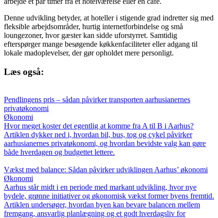
arbejde et par timer fra et hotelværelse eller en café.
Denne udvikling betyder, at hoteller i stigende grad indretter sig med
fleksible arbejdsområder, hurtig internetforbindelse og små
loungezoner, hvor gæster kan sidde uforstyrret. Samtidig
efterspørger mange besøgende køkkenfaciliteter eller adgang til
lokale madoplevelser, der gør opholdet mere personligt.
Læs også:
Pendlingens pris – sådan påvirker transporten aarhusianernes
privatøkonomi
Økonomi
Hvor meget koster det egentlig at komme fra A til B i Aarhus?
Artiklen dykker ned i, hvordan bil, bus, tog og cykel påvirker
aarhusianernes privatøkonomi, og hvordan bevidste valg kan gøre
både hverdagen og budgettet lettere.
Vækst med balance: Sådan påvirker udviklingen Aarhus’ økonomi
Økonomi
Aarhus står midt i en periode med markant udvikling, hvor nye
bydele, grønne initiativer og økonomisk vækst former byens fremtid.
Artiklen undersøger, hvordan byen kan bevare balancen mellem
fremgang, ansvarlig planlægning og et godt hverdagsliv for