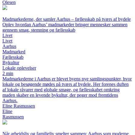
Olesen
Madmarkederne, der samler Aarhus – fællesskab på tværs af bydele
Oplev hvordan Aarhus’ madmarkeder bringer mennesker sammen
gennem smag, stemning og fællesskab
Livet
Livet
Aarhus
Madmarked
Fællesskab
Bykultur
Lokale oplevelser
2 min
Madmarkederne i Aarhus er blevet byens nye samlingspunkter, hvor
lokale og besøgende mødes på tværs af bydele. Her forenes duften
af lokale råvarer med globale smage, og fællesskabet omkring
maden skaber en levende bykultur, der peger mod fremtidens
Aarhus.
Eline Rasmussen
Eline
Rasmussen
Når arbejdsliv og familieliv smelter sammen: Aarhus som moderne