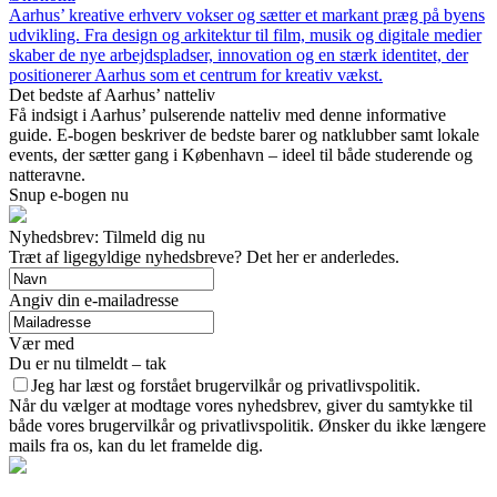
Aarhus’ kreative erhverv vokser og sætter et markant præg på byens
udvikling. Fra design og arkitektur til film, musik og digitale medier
skaber de nye arbejdspladser, innovation og en stærk identitet, der
positionerer Aarhus som et centrum for kreativ vækst.
Det bedste af Aarhus’ natteliv
Få indsigt i Aarhus’ pulserende natteliv med denne informative
guide. E-bogen beskriver de bedste barer og natklubber samt lokale
events, der sætter gang i København – ideel til både studerende og
natteravne.
Snup e-bogen nu
Nyhedsbrev: Tilmeld dig nu
Træt af ligegyldige nyhedsbreve? Det her er anderledes.
Angiv din e-mailadresse
Vær med
Du er nu tilmeldt – tak
Jeg har læst og forstået brugervilkår og privatlivspolitik.
Når du vælger at modtage vores nyhedsbrev, giver du samtykke til
både vores brugervilkår og privatlivspolitik. Ønsker du ikke længere
mails fra os, kan du let framelde dig.