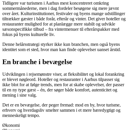
Tidligere var turismen i Aarhus mest koncentreret omkring
sommermånederne, men i dag fordeler besøgene sig mere jævnt
over året. Kulturinstitutioner, festivaler og byens mange udstillinger
tiltrækker gæster i både forår, efterår og vinter. Det giver hoteller og
restauranter mulighed for at planlægge mere stabilt og udvikle
sæsonspecifikke tilbud – fra vintermenuer til efterårspakker med
fokus på byens kulturelle liv.
Denne helårsstrategi styrker ikke kun branchen, men også byens
identitet som et sted, hvor man kan finde oplevelser uanset årstid.
En branche i bevægelse
Udviklingen i rejsemønstre viser, at fleksibilitet og lokal forankring
er blevet nøgleord. Hoteller og restauranter i Aarhus tilpasser sig
ikke blot for at følge trends, men for at skabe oplevelser, der passer
til en ny type gæst – én, der søger både komfort, autenticitet og
mening i sine valg.
Det er en bevægelse, der peger fremad: mod en by, hvor turisme,
erhverv og hverdagsliv smelter sammen i et mere bæredygtigt og
menneskeligt tempo.
Økonomi